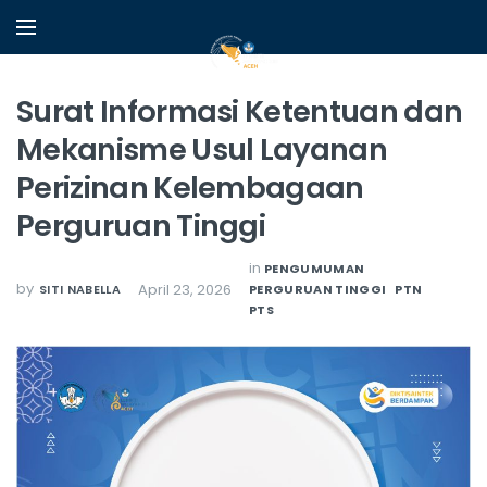
Surat Informasi Ketentuan dan
Mekanisme Usul Layanan
Perizinan Kelembagaan
Perguruan Tinggi
in
PENGUMUMAN
by
April 23, 2026
SITI NABELLA
PERGURUAN TINGGI
PTN
PTS