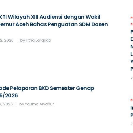
KTI Wilayah XIII Audiensi dengan Wakil
ernur Aceh Bahas Penguatan SDM Dosen
S
22, 2026
by
Fitria Larasati
J
iode Pelaporan BKD Semester Genap
5/2026
B
14, 2026
by
Yauma Alyanur
J