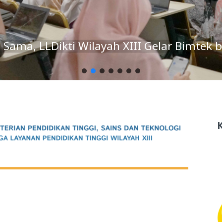
erja Sama, LLDikti Wilayah XIII Gelar Bim