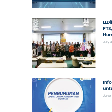
LLD
PTS
Hum
July 
Inf
unt
June 