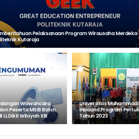
mberitahuan Pelaksanaan Program Wirausaha Merdeka 
liteknik Kutaraja
dangan Wawancara
Universitas Muhammadi
lon Peserta MSIB Batch
Inbound Program Pertu
di LLDikti Wilayah XIII
Tahun 2023