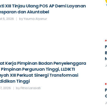
kti XIII Tinjau Ulang POS AP Demi Layanan
nsparan dan Akuntabel
t 5, 2026
by
Yauma Alyanur
B
at Kerja Pimpinan Badan Penyelenggara
J
 Pimpinan Perguruan Tinggi, LLDIKTI
yah XIII Perkuat Sinergi Transformasi
didikan Tinggi
B
27, 2026
by
Fitria Larasati
J