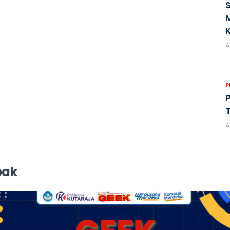
A
A
pak