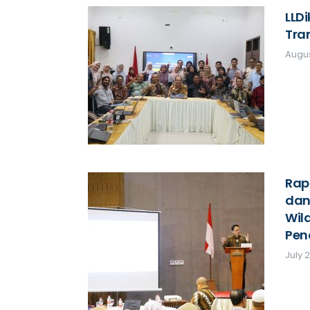
LLDi
Tra
Augus
Rap
dan
Wila
Pen
July 