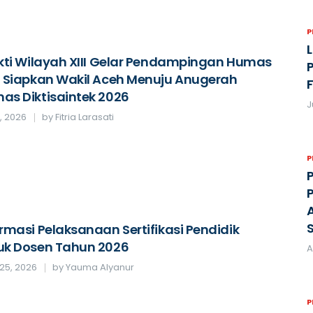
L
ikti Wilayah XIII Gelar Pendampingan Humas
, Siapkan Wakil Aceh Menuju Anugerah
as Diktisaintek 2026
J
3, 2026
by
Fitria Larasati
ormasi Pelaksanaan Sertifikasi Pendidik
uk Dosen Tahun 2026
A
25, 2026
by
Yauma Alyanur