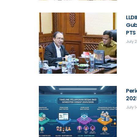
LLDI
Gub
PTS
July 
Per
202
July 