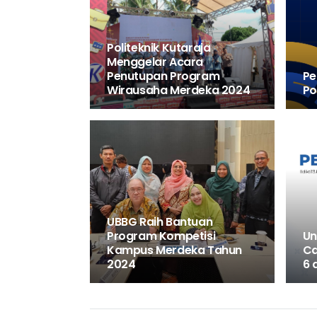
Politeknik Kutaraja
Menggelar Acara
Penutupan Program
Pe
Wirausaha Merdeka 2024
Po
UBBG Raih Bantuan
Program Kompetisi
Un
Kampus Merdeka Tahun
Ca
2024
6 